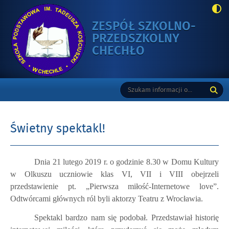
ZESPÓŁ SZKOLNO-
PRZEDSZKOLNY
-
CHECHŁO
ŚWIETNY
SPEKTAKL!
Gorne
Tutaj
Wyszukiwarka
wpisz
szukaną
frazę:
Świetny spektakl!
Opublikowano
Dnia 21 lutego 2019 r. o godzinie 8.30 w Domu Kultury
w
w Olkuszu uczniowie klas VI, VII i VIII obejrzeli
dniu
przedstawienie pt. „Pierwsza miłość-Internetowe love”.
Odtwórcami głównych ról byli aktorzy Teatru z Wrocławia.
Spektakl bardzo nam się podobał. Przedstawiał historię