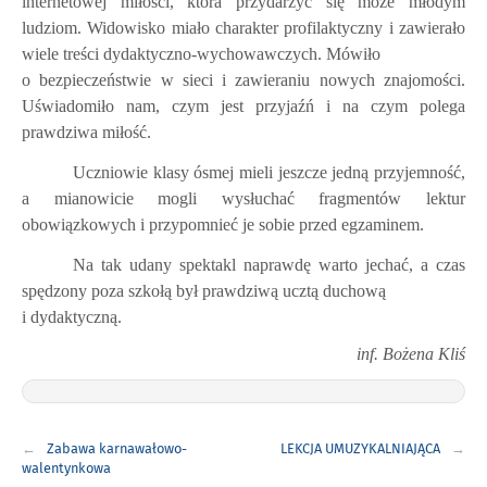
internetowej miłości, która przydarzyć się może młodym
ludziom. Widowisko miało charakter profilaktyczny i zawierało
wiele treści dydaktyczno-wychowawczych. Mówiło
o bezpieczeństwie w sieci i zawieraniu nowych znajomości.
Uświadomiło nam, czym jest przyjaźń i na czym polega
prawdziwa miłość.
Uczniowie klasy ósmej mieli jeszcze jedną przyjemność,
a mianowicie mogli wysłuchać fragmentów lektur
obowiązkowych i przypomnieć je sobie przed egzaminem.
Na tak udany spektakl naprawdę warto jechać, a czas
spędzony poza szkołą był prawdziwą ucztą duchową
i dydaktyczną.
inf. Bożena Kliś
Nawigacja
Zabawa karnawałowo-
LEKCJA UMUZYKALNIAJĄCA
wpisu
walentynkowa