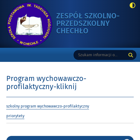
ZESPÓŁ SZKOLNO-
PRZEDSZKOLNY
-
CHECHŁO
PROGRAM
WYCHOWAWCZ
Gorne
Tutaj
Wyszukiwarka
PROFILAKTYCZ
wpisz
KLIKNIJ
szukaną
frazę:
Program wychowawczo-
profilaktyczny-kliknij
szkolny program wychowawczo-profilaktyczny
priorytety
Gorne