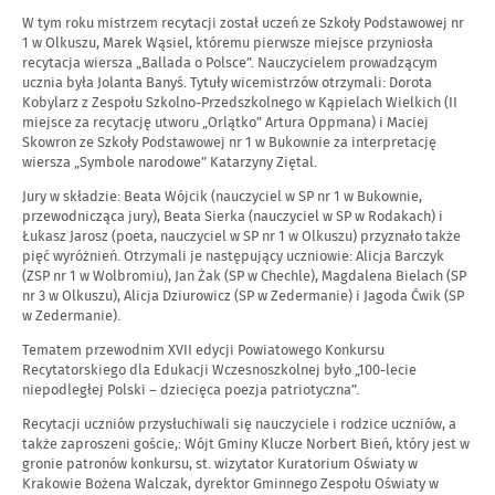
W tym roku mistrzem recytacji został uczeń ze Szkoły Podstawowej nr
1 w Olkuszu, Marek Wąsiel, któremu pierwsze miejsce przyniosła
recytacja wiersza „Ballada o Polsce”. Nauczycielem prowadzącym
ucznia była Jolanta Banyś. Tytuły wicemistrzów otrzymali: Dorota
Kobylarz z Zespołu Szkolno-Przedszkolnego w Kąpielach Wielkich (II
miejsce za recytację utworu „Orlątko” Artura Oppmana) i Maciej
Skowron ze Szkoły Podstawowej nr 1 w Bukownie za interpretację
wiersza „Symbole narodowe” Katarzyny Ziętal.
Jury w składzie: Beata Wójcik (nauczyciel w SP nr 1 w Bukownie,
przewodnicząca jury), Beata Sierka (nauczyciel w SP w Rodakach) i
Łukasz Jarosz (poeta, nauczyciel w SP nr 1 w Olkuszu) przyznało także
pięć wyróżnień. Otrzymali je następujący uczniowie: Alicja Barczyk
(ZSP nr 1 w Wolbromiu), Jan Żak (SP w Chechle), Magdalena Bielach (SP
nr 3 w Olkuszu), Alicja Dziurowicz (SP w Zedermanie) i Jagoda Ćwik (SP
w Zedermanie).
Tematem przewodnim XVII edycji Powiatowego Konkursu
Recytatorskiego dla Edukacji Wczesnoszkolnej było „100-lecie
niepodległej Polski – dziecięca poezja patriotyczna”.
Recytacji uczniów przysłuchiwali się nauczyciele i rodzice uczniów, a
także zaproszeni goście,: Wójt Gminy Klucze Norbert Bień, który jest w
gronie patronów konkursu, st. wizytator Kuratorium Oświaty w
Krakowie Bożena Walczak, dyrektor Gminnego Zespołu Oświaty w