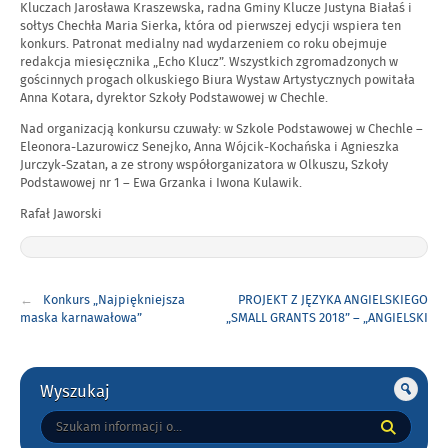
Kluczach Jarosława Kraszewska, radna Gminy Klucze Justyna Białaś i
sołtys Chechła Maria Sierka, która od pierwszej edycji wspiera ten
konkurs. Patronat medialny nad wydarzeniem co roku obejmuje
redakcja miesięcznika „Echo Klucz”. Wszystkich zgromadzonych w
gościnnych progach olkuskiego Biura Wystaw Artystycznych powitała
Anna Kotara, dyrektor Szkoły Podstawowej w Chechle.
Nad organizacją konkursu czuwały: w Szkole Podstawowej w Chechle –
Eleonora-Lazurowicz Senejko, Anna Wójcik-Kochańska i Agnieszka
Jurczyk-Szatan, a ze strony współorganizatora w Olkuszu, Szkoły
Podstawowej nr 1 – Ewa Grzanka i Iwona Kulawik.
Rafał Jaworski
Nawigacja
Konkurs „Najpiękniejsza
PROJEKT Z JĘZYKA ANGIELSKIEGO
wpisu
maska karnawałowa”
„SMALL GRANTS 2018” – „ANGIELSKI
TEATR”
Gorne
Wyszukaj
Tutaj
wpisz