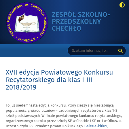
ZESPÓŁ SZKOLNO-
PRZEDSZKOLNY
-
CHECHŁO
XVII
EDYCJA
Gorne
Tutaj
Wyszukiwarka
POWIATOWEGO
wpisz
KONKURSU
szukaną
RECYTATORSKI
frazę:
DLA
XVII edycja Powiatowego Konkursu
KLAS
Recytatorskiego dla klas I-III
I-
2018/2019
III
2018/2019
Opublikowano
To już siedemnasta edycja konkursu, który cieszy się niesłabnącą
w
popularnością wśród uczniów – uzdolnionych recytatorów z klas 1-3
dniu
szkół podstawowych. W finale powiatowego konkursu recytatorskiego,
organizowanego co roku przez szkoły SP w Chechle i SP nr 1 w Olkuszu,
uczestniczyło 18 uczniów z powiatu olkuskiego.
Galeria-kliknij