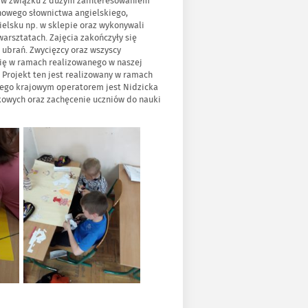
le w związku z dużym zainteresowaniem
 nowego słownictwa angielskiego,
gielsku np. w sklepie oraz wykonywali
warsztatach. Zajęcia zakończyły się
 ubrań. Zwycięzcy oraz wszyscy
się w ramach realizowanego w naszej
. Projekt ten jest realizowany w ramach
rego krajowym operatorem jest Nidzicka
kowych oraz zachęcenie uczniów do nauki