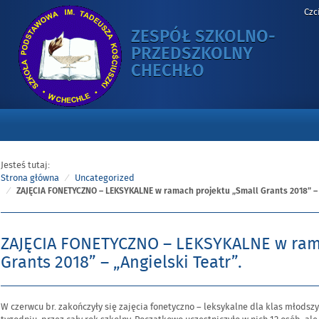
Czc
ZESPÓŁ SZKOLNO-
PRZEDSZKOLNY
-
CHECHŁO
ZAJĘCIA
FONETYCZNO
–
LEKSYKALNE
W
Jesteś tutaj:
RAMACH
Strona główna
Uncategorized
PROJEKTU
ZAJĘCIA FONETYCZNO – LEKSYKALNE w ramach projektu „Small Grants 2018” – „
„SMALL
GRANTS
ZAJĘCIA FONETYCZNO – LEKSYKALNE w ram
2018”
Grants 2018” – „Angielski Teatr”.
–
„ANGIELSKI
TEATR”.
Opublikowano
W czerwcu br. zakończyły się zajęcia fonetyczno – leksykalne dla klas młodszy