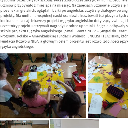
w
tygodniu przez cały rok szkolny. Początkowo uczestniczyło w nich 12 osób, a
dniu
uczniów przybywało z miesiąca na miesiąc. Na zajęciach uczniowie uczyli się
piosenek angielskich, oglądali bajki po angielsku, uczyli się dialogów po an
projekty. Dla umilenia wspólnej nauki uczniowie kosztowali też pizzy na tych 
konkursem na najciekawszy projekt w języku angielskim dotyczący zwierząt i
uczestnicy projektu otrzymali nagrody i drobne upominki. Zajęcia odbywały 
szkole projektu z języka angielskiego „Small Grants 2018” – „Angielski Teatr”
Programu Polsko – Amerykańskiej Fundacji Wolności ENGLISH TEACHING, któ
Fundacja Rozwoju NIDA, a głównym celem projektu jest rozwój zdolności języ
języka angielskiego.