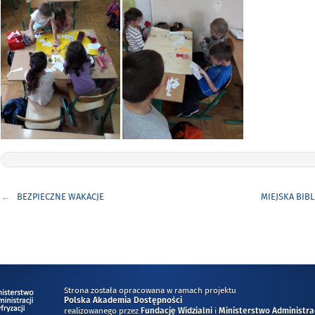
Nawigacja
BEZPIECZNE WAKACJE
MIEJSKA BIB
wpisu
Strona została opracowana w ramach projektu
Polska Akademia Dostępności
realizowanego przez
i
Fundację Widzialni
Ministerstwo Administracj