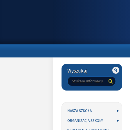
Gorne
Gorne
Wyszukaj
Tutaj
wpisz
szukaną
frazę:
NASZA SZKOŁA
ORGANIZACJA SZKOŁY