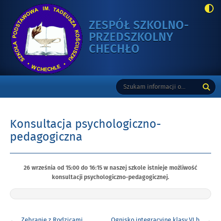
ZESPÓŁ SZKOLNO-
PRZEDSZKOLNY
-
CHECHŁO
KONSULTACJA
PSYCHOLOGIC
Gorne
Tutaj
Wyszukiwarka
PEDAGOGICZNA
wpisz
szukaną
frazę:
Konsultacja psychologiczno-
pedagogiczna
Opublikowano
26 września od 15:00 do 16:15 w naszej szkole istnieje możliwość
w
konsultacji psychologiczno-pedagogicznej.
dniu
Nawigacja
Zebranie z Rodzicami
Ognisko integracyjne klasy VI b