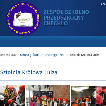
Czc
ZESPÓŁ SZKOLNO-
PRZEDSZKOLNY
-
CHECHŁO
SZTOLNIA
KRÓLOWA
LUIZA
Jesteś tutaj:
Strona główna
Uncategorized
Sztolnia Królowa Luiza
Sztolnia Królowa Luiza
Opublikowano
w
dniu