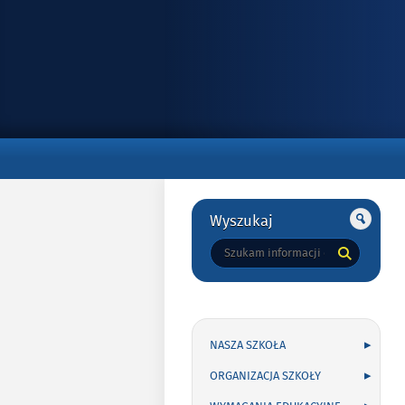
Gorne
Gorne
Wyszukaj
Tutaj
wpisz
szukaną
frazę:
NASZA SZKOŁA
ORGANIZACJA SZKOŁY