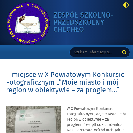
ZESPÓŁ SZKOLNO-
PRZEDSZKOLNY
-
CHECHŁO
II
MIEJSCE
Gorne
Tutaj
Wyszukiwarka
W
wpisz
X
szukaną
POWIATOWYM
frazę:
KONKURSIE
II miejsce w X Powiatowym Konkursie
FOTOGRAFICZ
Fotograficznym „”Moje miasto i mój
„”MOJE
region w obiektywie – za progiem…”
MIASTO
I
MÓJ
Opublikowano
W X Powiatowym Konkursie
w
Fotograficznym „Moje miasto i mój
REGION
dniu
region w obiektywie – za
W
progiem…” wzięli udział również
OBIEKTYWIE
Nasi uczniowie. Wśród nich Jakub