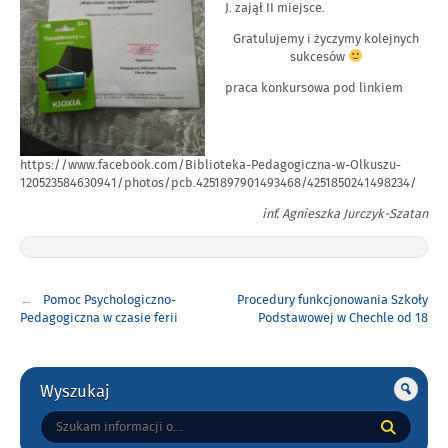
J. zajął II miejsce.
–
ZA
Gratulujemy i życzymy kolejnych
PROGIEM…”
sukcesów
praca konkursowa pod linkiem
https://www.facebook.com/Biblioteka-Pedagogiczna-w-Olkuszu-
120523584630941/photos/pcb.4251897901493468/4251850241498234/
inf. Agnieszka Jurczyk-Szatan
Nawigacja
Pomoc Psychologiczno-
Procedury funkcjonowania Szkoły
wpisu
Pedagogiczna w czasie ferii
Podstawowej w Chechle od 18
stycznia 2021 r.
Gorne
Wyszukaj
Tutaj
wpisz