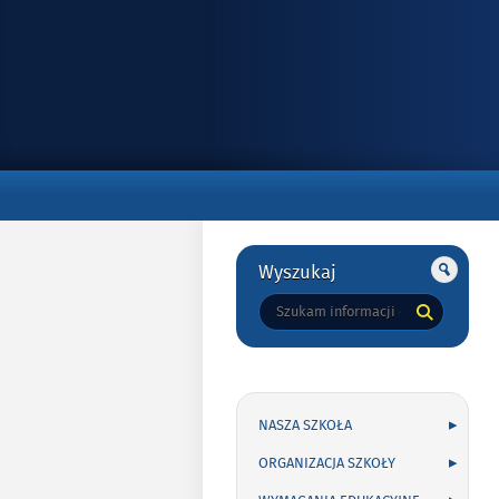
Gorne
Gorne
Wyszukaj
Tutaj
wpisz
szukaną
frazę:
NASZA SZKOŁA
ORGANIZACJA SZKOŁY