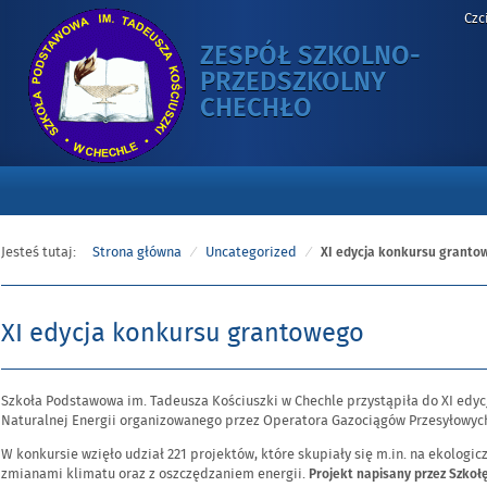
Czc
ZESPÓŁ SZKOLNO-
PRZEDSZKOLNY
-
CHECHŁO
XI
EDYCJA
KONKURSU
GRANTOWEGO
Jesteś tutaj:
Strona główna
Uncategorized
XI edycja konkursu granto
XI edycja konkursu grantowego
Opublikowano
Szkoła Podstawowa im. Tadeusza Kościuszki w Chechle przystąpiła do XI edy
w
Naturalnej Energii organizowanego przez Operatora Gazociągów Przesyłowyc
dniu
W konkursie wzięło udział 221 projektów, które skupiały się m.in. na ekologi
zmianami klimatu oraz z oszczędzaniem energii.
Projekt napisany przez Szkoł