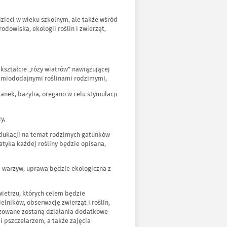
zieci w wieku szkolnym, ale także wśród
dowiska, ekologii roślin i zwierząt,
kształcie „róży wiatrów” nawiązującej
e miododajnymi roślinami rodzimymi,
ianek, bazylia, oregano w celu stymulacji
y,
edukacji na temat rodzimych gatunków
atyka każdej rośliny będzie opisana,
i warzyw, uprawa będzie ekologiczna z
ietrzu, których celem będzie
lników, obserwację zwierząt i roślin,
izowane zostaną działania dodatkowe
i pszczelarzem, a także zajęcia