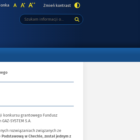
ionka
Zmień kontrast
Tutaj
Wyszukiwarka
wpisz
szukaną
frazę:
wego
cji konkursu grantowego Fundusz
h GAZ-SYSTEM S.A.
cznych rozwiązaniach związanych ze
ę Podstawową w Chechle, został jednym z