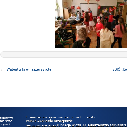
Nawigacja
Walentynki w naszej szkole
ZBIÓRKA
wpisu
Strona została opracowana w ramach projektu
Polska Akademia Dostępności
realizowanego przez
i
Fundację Widzialni
Ministerstwo Administracj