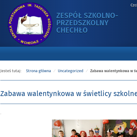
Czc
ZESPÓŁ SZKOLNO-
PRZEDSZKOLNY
-
CHECHŁO
ZABAWA
WALENTYNKO
W
ŚWIETLICY
SZKOLNEJ
Jesteś tutaj:
Strona główna
Uncategorized
Zabawa walentynkowa w świ
Zabawa walentynkowa w świetlicy szkolne
Opublikowano
.
w
dniu