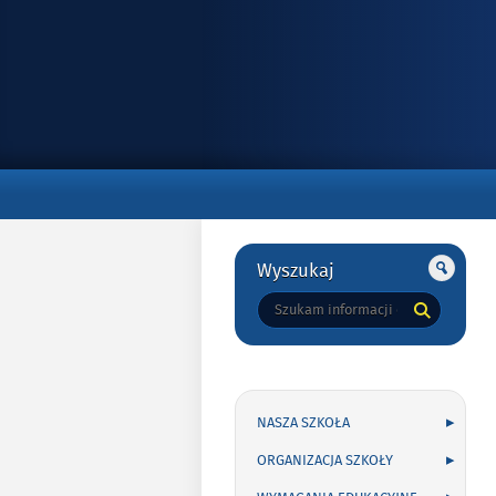
Gorne
Gorne
Wyszukaj
Tutaj
wpisz
szukaną
frazę:
NASZA SZKOŁA
ORGANIZACJA SZKOŁY