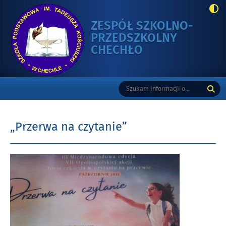
ZESPÓŁ SZKOLNO-
PRZEDSZKOLNY
-
CHECHŁO
„PRZERWA
NA
Gorne
Tutaj
Wyszukiwarka
CZYTANIE”
wpisz
szukaną
frazę:
„Przerwa na czytanie”
Opublikowano
w
dniu