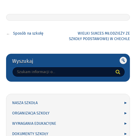
Nawigacja
Sposób na szkołę
WIELKI SUKCES MŁODZIEŻY ZE
wpisu
SZKOŁY PODSTAWOWEJ W CHECHLE
!
Gorne
Wyszukaj
Tutaj
wpisz
szukaną
frazę:
NASZA SZKOŁA
ORGANIZACJA SZKOŁY
WYMAGANIA EDUKACYJNE
DOKUMENTY SZKOŁY