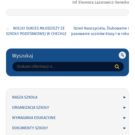
Inf. Eleonora Lazurowicz-Senejko
Nawigacja
WIELKI SUKCES MŁODZIEŻY ZE
Dzień Nauczyciela, Ślubowanie i
wpisu
SZKOŁY PODSTAWOWEJ W CHECHLE
pasowanie uczniów klasy I w roku
!
szkolnym 2022/2023.
Gorne
Wyszukaj
Tutaj
wpisz
szukaną
frazę:
NASZA SZKOŁA
ORGANIZACJA SZKOŁY
WYMAGANIA EDUKACYJNE
DOKUMENTY SZKOŁY