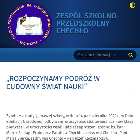
ZESPÓŁ SZKOLNO-
PRZEDSZKOLNY
-
CHECHŁO
„ROZPOCZYNA
PODRÓŻ
Gorne
Tutaj
Wyszukiwarka
W
wpisz
CUDOWNY
szukaną
ŚWIAT
frazę:
NAUKI”
„ROZPOCZYNAMY PODRÓŻ W
CUDOWNY ŚWIAT NAUKI”
Opublikowano
w
Zgodnie z tradycją naszej szkoły, w dniu 14 października 2022 r., w Dniu
dniu
Edukacji Narodowej, odbyła się uroczystość ślubowania uczniów klasy
pierwszej. W uroczystości wzięli udział zaproszeni goście: ks. kan.
Marek Szeląg- Proboszcz Parafii w Chechle, sołtys wsi Chechło- Pani
Maria Sierka, radny wsi Chechło – Pan Józef Kaczmarczyk,