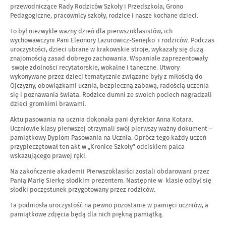
przewodniczące Rady Rodziców Szkoły i Przedszkola, Grono
Pedagogiczne, pracownicy szkoły, rodzice i nasze kochane dzieci.
To był niezwykle ważny dzień dla pierwszoklasistów, ich
wychowawczyni Pani Eleonory Lazurowicz-Senejko i rodziców. Podczas
uroczystości, dzieci ubrane w krakowskie stroje, wykazały się dużą
znajomością zasad dobrego zachowania. Wspaniale zaprezentowały
swoje zdolności recytatorskie, wokalne i taneczne. Utwory
wykonywane przez dzieci tematycznie związane były z miłością do
Ojczyzny, obowiązkami ucznia, bezpieczną zabawą, radością uczenia
się i poznawania świata. Rodzice dumni ze swoich pociech nagradzali
dzieci gromkimi brawami.
Aktu pasowania na ucznia dokonała pani dyrektor Anna Kotara.
Uczniowie klasy pierwszej otrzymali swój pierwszy ważny dokument –
pamiątkowy Dyplom Pasowania na Ucznia. Oprócz tego każdy uczeń
przypieczętował ten akt w „Kronice Szkoły” odciskiem palca
wskazującego prawej ręki.
Na zakończenie akademii Pierwszoklasiści zostali obdarowani przez
Panią Marię Sierkę słodkim prezentem. Następnie w klasie odbył się
słodki poczęstunek przygotowany przez rodziców.
Ta podniosła uroczystość na pewno pozostanie w pamięci uczniów, a
pamiątkowe zdjęcia będą dla nich piękną pamiątką.