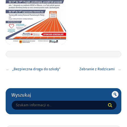
Nawigacja
„Bezpieczna droga do szkoły”
Zebranie z Rodzicami
wpisu
Gorne
Wyszukaj
Tutaj
wpisz
szukaną
frazę: