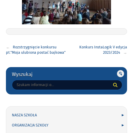
Nawigacja
Rozstrzygnięcie konkursu
Konkurs InstaLogik V edycja
wpisu
pt.”Moja ulubiona postać bajkowa”
2023/2024
Gorne
Wyszukaj
Tutaj
wpisz
szukaną
frazę:
NASZA SZKOŁA
ORGANIZACJA SZKOŁY