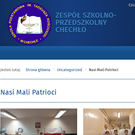
Czc
ZESPÓŁ SZKOLNO-
PRZEDSZKOLNY
-
CHECHŁO
NASI
MALI
PATRIOCI
Jesteś tutaj:
Strona główna
Uncategorized
Nasi Mali Patrioci
Nasi Mali Patrioci
Opublikowano
w
dniu