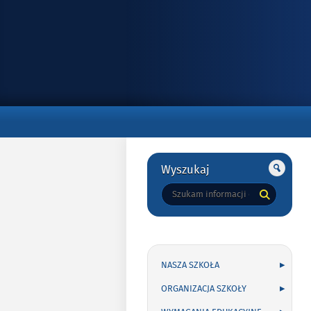
Gorne
Gorne
Wyszukaj
Tutaj
wpisz
szukaną
frazę:
NASZA SZKOŁA
ORGANIZACJA SZKOŁY