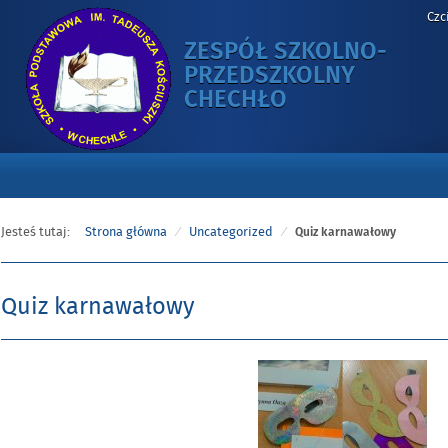
Czc
ZESPÓŁ SZKOLNO-
PRZEDSZKOLNY
-
CHECHŁO
QUIZ
KARNAWAŁOW
Jesteś tutaj:
Strona główna
Uncategorized
Quiz karnawałowy
Quiz karnawałowy
Opublikowano
w
dniu