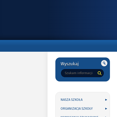
Gorne
Gorne
Wyszukaj
Tutaj
wpisz
szukaną
frazę:
NASZA SZKOŁA
ORGANIZACJA SZKOŁY