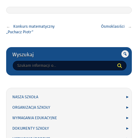
Nawigacja
Konkurs matematyczny
Ósmoklasiści
wpisu
„Puchacz Piotr”
Gorne
Wyszukaj
Tutaj
wpisz
szukaną
frazę:
NASZA SZKOŁA
ORGANIZACJA SZKOŁY
WYMAGANIA EDUKACYJNE
DOKUMENTY SZKOŁY