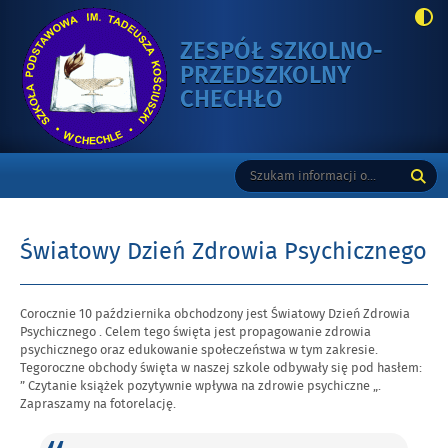
ZESPÓŁ SZKOLNO-
PRZEDSZKOLNY
-
CHECHŁO
ŚWIATOWY
DZIEŃ
Gorne
Tutaj
Wyszukiwarka
ZDROWIA
wpisz
PSYCHICZNEGO
szukaną
frazę:
Światowy Dzień Zdrowia Psychicznego
Opublikowano
Corocznie 10 października obchodzony jest Światowy Dzień Zdrowia
w
Psychicznego . Celem tego święta jest propagowanie zdrowia
dniu
psychicznego oraz edukowanie społeczeństwa w tym zakresie.
Tegoroczne obchody święta w naszej szkole odbywały się pod hasłem:
” Czytanie książek pozytywnie wpływa na zdrowie psychiczne „.
Zapraszamy na fotorelację.