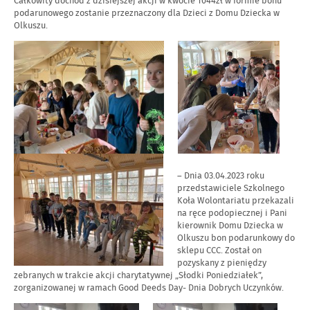
Całkowity dochód z dzisiejszej akcji w kwocie 1044zł w formie bonu
podarunowego zostanie przeznaczony dla Dzieci z Domu Dziecka w
Olkuszu.
– Dnia 03.04.2023 roku
przedstawiciele Szkolnego
Koła Wolontariatu przekazali
na ręce podopiecznej i Pani
kierownik Domu Dziecka w
Olkuszu bon podarunkowy do
sklepu CCC. Został on
pozyskany z pieniędzy
zebranych w trakcie akcji charytatywnej „Słodki Poniedziałek”,
zorganizowanej w ramach Good Deeds Day- Dnia Dobrych Uczynków.