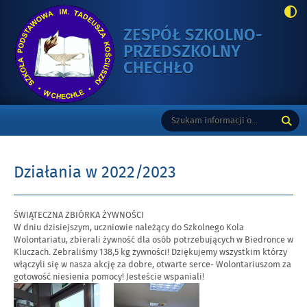
ZESPÓŁ SZKOLNO-
PRZEDSZKOLNY
-
CHECHŁO
DZIAŁANIA
W
Gorne
Tutaj
Wyszukiwarka
2022/2023
wpisz
szukaną
frazę:
Działania w 2022/2023
ŚWIĄTECZNA ZBIÓRKA ŻYWNOŚCI
W dniu dzisiejszym, uczniowie należący do Szkolnego Kola
Wolontariatu, zbierali żywność dla osób potrzebujących w Biedronce w
Kluczach. Zebraliśmy 138,5 kg żywności! Dziękujemy wszystkim którzy
włączyli się w nasza akcję za dobre, otwarte serce- Wolontariuszom za
gotowość niesienia pomocy! Jesteście wspaniali!