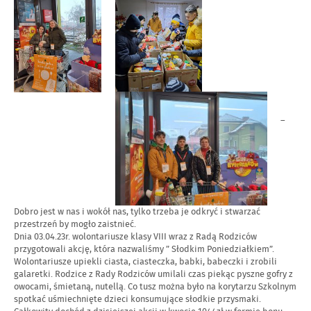
–
Dobro jest w nas i wokół nas, tylko trzeba je odkryć i stwarzać
przestrzeń by mogło zaistnieć.
Dnia 03.04.23r. wolontariusze klasy VIII wraz z Radą Rodziców
przygotowali akcję, która nazwaliśmy ” Słodkim Poniedziałkiem”.
Wolontariusze upiekli ciasta, ciasteczka, babki, babeczki i zrobili
galaretki. Rodzice z Rady Rodziców umilali czas piekąc pyszne gofry z
owocami, śmietaną, nutellą. Co tusz można było na korytarzu Szkolnym
spotkać uśmiechnięte dzieci konsumujące słodkie przysmaki.