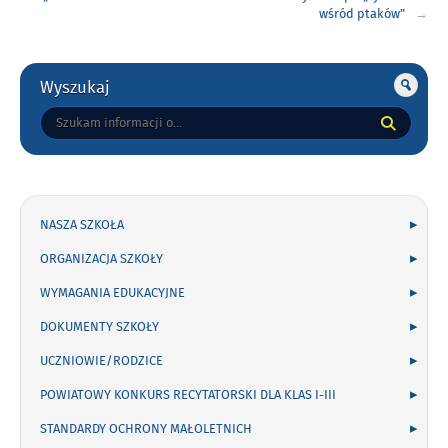
wpisu
wśród ptaków”
Gorne
Wyszukaj
Tutaj
wpisz
szukaną
frazę:
NASZA SZKOŁA
ORGANIZACJA SZKOŁY
WYMAGANIA EDUKACYJNE
DOKUMENTY SZKOŁY
UCZNIOWIE/RODZICE
POWIATOWY KONKURS RECYTATORSKI DLA KLAS I-III
STANDARDY OCHRONY MAŁOLETNICH