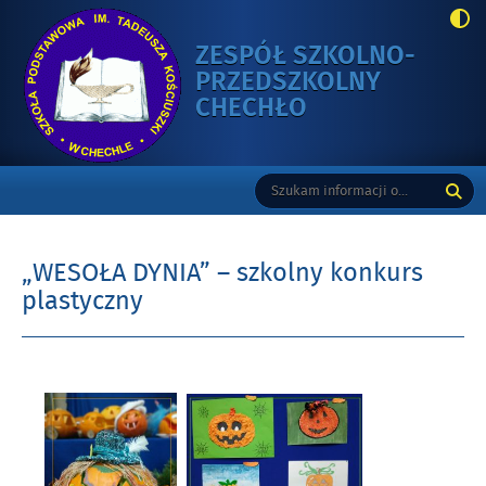
ZESPÓŁ SZKOLNO-
PRZEDSZKOLNY
-
CHECHŁO
„WESOŁA
DYNIA”
Gorne
Tutaj
Wyszukiwarka
–
wpisz
SZKOLNY
szukaną
KONKURS
frazę:
PLASTYCZNY
„WESOŁA DYNIA” – szkolny konkurs
plastyczny
Opublikowano
w
dniu