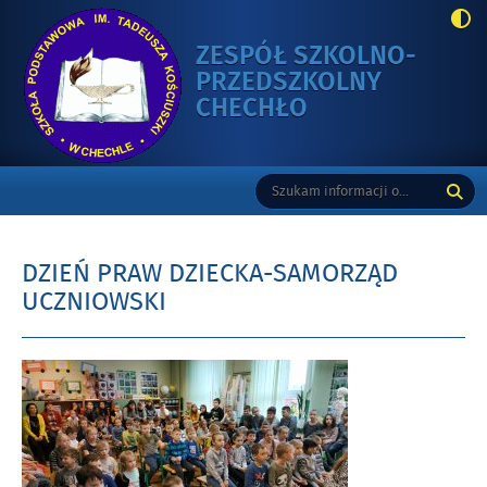
ZESPÓŁ SZKOLNO-
PRZEDSZKOLNY
-
CHECHŁO
DZIEŃ
PRAW
Gorne
Tutaj
Wyszukiwarka
DZIECKA-
wpisz
SAMORZĄD
szukaną
UCZNIOWSKI
frazę:
DZIEŃ PRAW DZIECKA-SAMORZĄD
UCZNIOWSKI