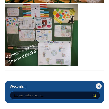
Gorne
Wyszukaj
Tutaj
wpisz
szukaną
frazę: