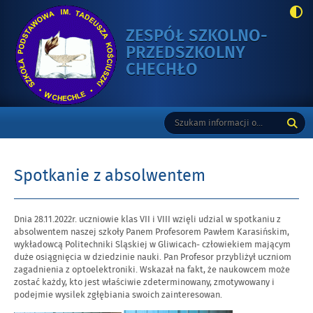
ZESPÓŁ SZKOLNO-
PRZEDSZKOLNY
-
CHECHŁO
SPOTKANIE
Z
Gorne
Tutaj
Wyszukiwarka
ABSOLWENTEM
wpisz
szukaną
frazę:
Spotkanie z absolwentem
Opublikowano
Dnia 28.11.2022r. uczniowie klas VII i VIII wzięli udzial w spotkaniu z
w
absolwentem naszej szkoły Panem Profesorem Pawłem Karasińskim,
dniu
wykładowcą Politechniki Sląskiej w Gliwicach- człowiekiem mającym
duże osiągnięcia w dziedzinie nauki. Pan Profesor przybliżył uczniom
zagadnienia z optoelektroniki. Wskazał na fakt, że naukowcem może
zostać każdy, kto jest właściwie zdeterminowany, zmotywowany i
podejmie wysilek zgłębiania swoich zainteresowan.