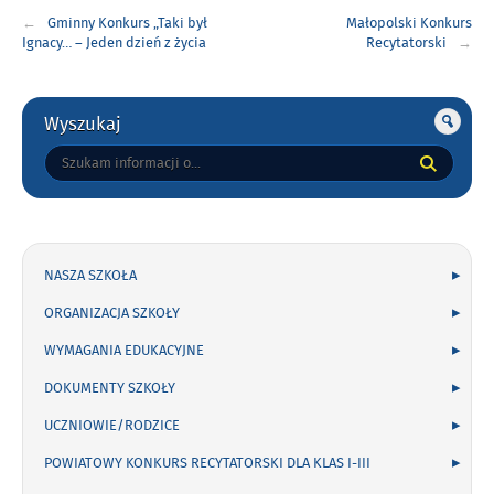
Nawigacja
Gminny Konkurs „Taki był
Małopolski Konkurs
wpisu
Ignacy… – Jeden dzień z życia
Recytatorski
Ignacego Łukasiewicza”
Gorne
Wyszukaj
Tutaj
wpisz
szukaną
frazę:
NASZA SZKOŁA
ORGANIZACJA SZKOŁY
WYMAGANIA EDUKACYJNE
DOKUMENTY SZKOŁY
UCZNIOWIE/RODZICE
POWIATOWY KONKURS RECYTATORSKI DLA KLAS I-III