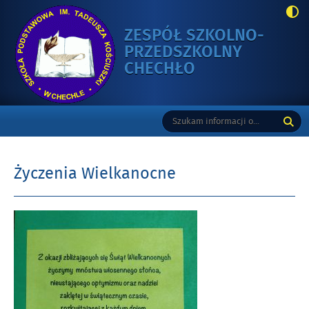
ZESPÓŁ SZKOLNO-
PRZEDSZKOLNY
-
CHECHŁO
ŻYCZENIA
WIELKANOCNE
Gorne
Tutaj
Wyszukiwarka
wpisz
szukaną
frazę:
Życzenia Wielkanocne
Opublikowano
w
dniu