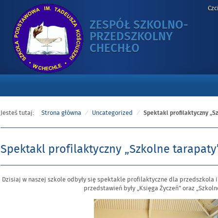
Czc
ZESPÓŁ SZKOLNO-
PRZEDSZKOLNY
-
CHECHŁO
SPEKTAKL
PROFILAKTYCZ
„SZKOLNE
TARAPATY”
Jesteś tutaj:
Strona główna
Uncategorized
Spektakl profilaktyczny „S
Spektakl profilaktyczny „Szkolne tarapaty
Opublikowano
Dzisiaj w naszej szkole odbyły się spektakle profilaktyczne dla przedszkola i
w
przedstawień były „Księga Życzeń” oraz „Szkoln
dniu