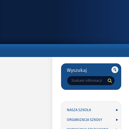
Gorne
Gorne
Wyszukaj
Tutaj
wpisz
szukaną
frazę:
NASZA SZKOŁA
ORGANIZACJA SZKOŁY