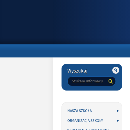
Gorne
Gorne
Wyszukaj
Tutaj
wpisz
szukaną
frazę:
NASZA SZKOŁA
ORGANIZACJA SZKOŁY