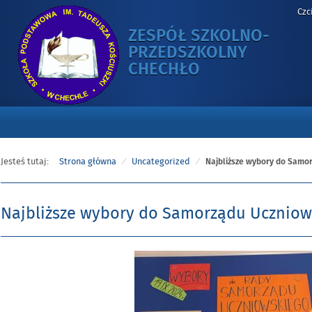
Czc
ZESPÓŁ SZKOLNO-
PRZEDSZKOLNY
-
CHECHŁO
NAJBLIŻSZE
WYBORY
DO
SAMORZĄDU
UCZNIOWSKIE
Jesteś tutaj:
Strona główna
Uncategorized
Najbliższe wybory do Samo
Najbliższe wybory do Samorządu Uczniow
Opublikowano
w
dniu