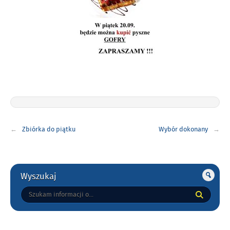
Nawigacja
Zbiórka do piątku
Wybór dokonany
wpisu
Gorne
Wyszukaj
Tutaj
wpisz
szukaną
frazę: