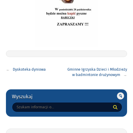
Nawigacja
Dyskoteka dyniowa
Gminne Igrzyska Dzieci i Młodzieży
wpisu
w badmintonie drużynowym
Gorne
Wyszukaj
Tutaj
wpisz
szukaną
frazę: