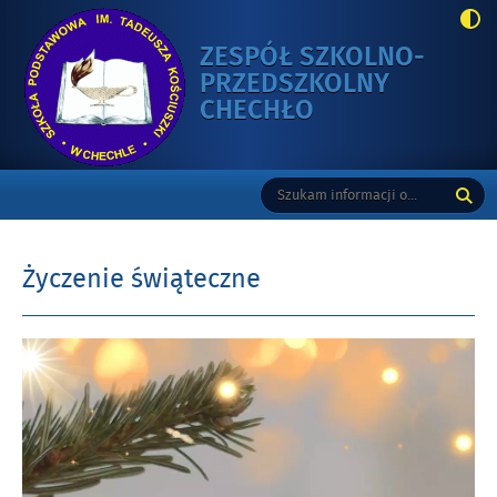
ZESPÓŁ SZKOLNO-
PRZEDSZKOLNY
-
CHECHŁO
ŻYCZENIE
ŚWIĄTECZNE
Gorne
Tutaj
Wyszukiwarka
wpisz
szukaną
frazę:
Życzenie świąteczne
Opublikowano
Odtwarzacz
w
video
dniu