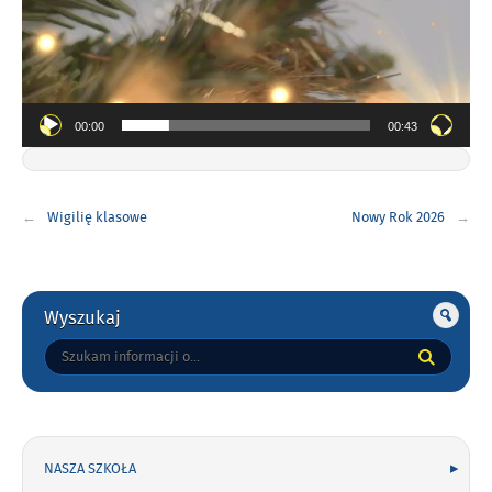
00:00
00:43
Nawigacja
Wigilię klasowe
Nowy Rok 2026
wpisu
Gorne
Wyszukaj
Tutaj
wpisz
szukaną
frazę:
NASZA SZKOŁA