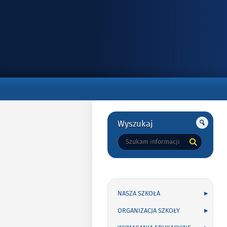
Gorne
Gorne
Wyszukaj
Tutaj
wpisz
szukaną
frazę:
NASZA SZKOŁA
ORGANIZACJA SZKOŁY