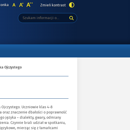
ionka
Zmień kontrast
Tutaj
Wyszukiwarka
wpisz
szukaną
frazę:
DOWY
ka Ojczystego
 Ojczystego. Uczniowie klas 4-8
ęta oraz znaczenie dbałości o poprawność
go języka – dialekty, gwary, odmiany
enia. Czynnie brali udział w spotkaniu,
 językowe, mierząc się z łamańcami