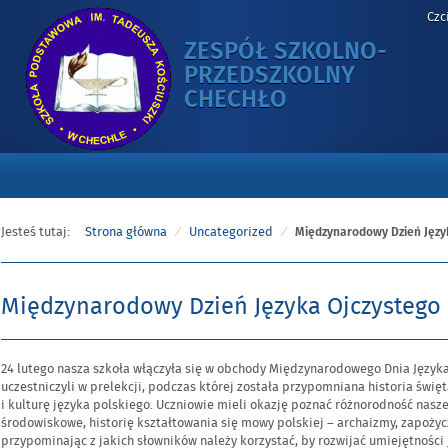
Czc
ZESPÓŁ SZKOLNO-
PRZEDSZKOLNY
-
CHECHŁO
MIĘDZYNARO
DZIEŃ
JĘZYKA
OJCZYSTEGO
Jesteś tutaj:
Strona główna
Uncategorized
Międzynarodowy Dzień Języ
Międzynarodowy Dzień Języka Ojczystego
Opublikowano
24 lutego nasza szkoła włączyła się w obchody Międzynarodowego Dnia Języka
w
uczestniczyli w prelekcji, podczas której została przypomniana historia świ
dniu
i kulturę języka polskiego. Uczniowie mieli okazję poznać różnorodność nasze
środowiskowe, historię kształtowania się mowy polskiej – archaizmy, zapożycz
przypominając z jakich słowników należy korzystać, by rozwijać umiejętności