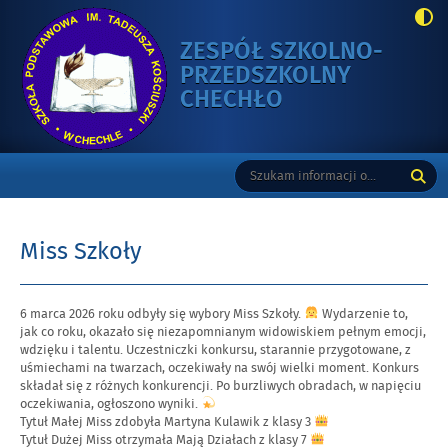
ZESPÓŁ SZKOLNO-
PRZEDSZKOLNY
-
CHECHŁO
MISS
SZKOŁY
Gorne
Tutaj
Wyszukiwarka
wpisz
szukaną
frazę:
Miss Szkoły
Opublikowano
6 marca 2026 roku odbyły się wybory Miss Szkoły.
Wydarzenie to,
w
jak co roku, okazało się niezapomnianym widowiskiem pełnym emocji,
dniu
wdzięku i talentu. Uczestniczki konkursu, starannie przygotowane, z
uśmiechami na twarzach, oczekiwały na swój wielki moment. Konkurs
składał się z różnych konkurencji. Po burzliwych obradach, w napięciu
oczekiwania, ogłoszono wyniki.
Tytuł Małej Miss zdobyła Martyna Kulawik z klasy 3
Tytuł Dużej Miss otrzymała Mają Działach z klasy 7