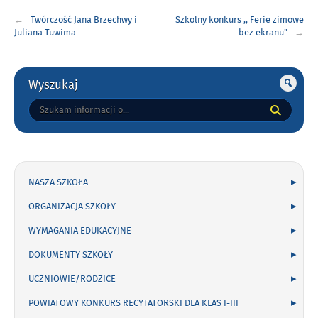
Nawigacja
Twórczość Jana Brzechwy i
Szkolny konkurs ,, Ferie zimowe
wpisu
Juliana Tuwima
bez ekranu”
Gorne
Wyszukaj
Tutaj
wpisz
szukaną
frazę:
NASZA SZKOŁA
ORGANIZACJA SZKOŁY
WYMAGANIA EDUKACYJNE
DOKUMENTY SZKOŁY
UCZNIOWIE/RODZICE
POWIATOWY KONKURS RECYTATORSKI DLA KLAS I-III