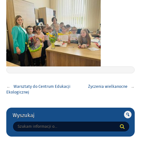
Nawigacja
Warsztaty do Centrum Edukacji
Życzenia wielkanocne
wpisu
Ekologicznej
Gorne
Wyszukaj
Tutaj
wpisz
szukaną
frazę: