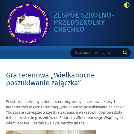
ZESPÓŁ SZKOLNO-
PRZEDSZKOLNY
-
CHECHŁO
GRA
TERENOWA
Gorne
Tutaj
Wyszukiwarka
„WIELKANOCN
wpisz
POSZUKIWANIE
szukaną
ZAJĄCZKA”
frazę:
Gra terenowa „Wielkanocne
poszukiwanie zajączka”
Opublikowano
W ostatnim szkolnym dniu przedświątecznym uczniowie klasy 1
w
uczestniczyli w grze terenowej „Wielkanocne poszukiwania Zajączka”.
dniu
?Udało się rozwiązać wszystkie zadania, a wskazówki doprowadziły
dzieci prosto do prezentów od Zajączka Wielkanocnego. Wspólnymi
siłami sprawili, że zabawa była bardzo udana! ?