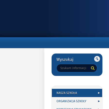
Gorne
Gorne
Wyszukaj
Tutaj
wpisz
szukaną
frazę:
NASZA SZKOŁA
ORGANIZACJA SZKOŁY