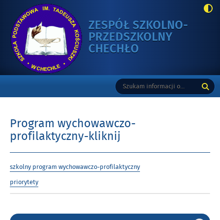
ZESPÓŁ SZKOLNO-
PRZEDSZKOLNY
-
CHECHŁO
PROGRAM
WYCHOWAWCZ
Gorne
Tutaj
Wyszukiwarka
PROFILAKTYCZ
wpisz
KLIKNIJ
szukaną
frazę:
Program wychowawczo-
profilaktyczny-kliknij
szkolny program wychowawczo-profilaktyczny
priorytety
Gorne