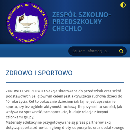
ZESPÓŁ SZKOLNO-
PRZEDSZKOLNY
-
CHECHŁO
ZDROWO
I
Gorne
Tutaj
Wyszukiwarka
SPORTOWO
wpisz
szukaną
frazę:
ZDROWO I SPORTOWO
ZDROWO I SPORTOWO to akcja skierowana do przedszkoli oraz szkół
podstawowych. Jej głównym celem jest aktywizacja ruchowa dzieci do
10 roku życia. Cel to pokazanie dzieciom jak fajne jest uprawianie
sportu, czy też ogólnie aktywność ruchową. Ile przynosi to radości, jak
wpływa na sprawność, samopoczucie, buduje relacje z innymi
członkami grupy.
Materiały edukacyjne przygotowywane są przez partnerów akcji i
dotyczą: sportu, zdrowia, higieny, diety, odpoczynku oraz dodatkowego