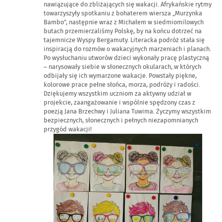
nawiązujące do zbliżających się wakacji. Afrykańskie rytmy
towarzyszyły spotkaniu z bohaterem wiersza „Murzynka
Bambo”, następnie wraz z Michałem w siedmiomilowych
butach przemierzaliśmy Polskę, by na końcu dotrzeć na
tajemnicze Wyspy Bergamuty. Literacka podróż stała się
inspiracją do rozmów o wakacyjnych marzeniach i planach.
Po wysłuchaniu utworów dzieci wykonały pracę plastyczną
– narysowały siebie w słonecznych okularach, w których
odbijały się ich wymarzone wakacje. Powstały piękne,
kolorowe prace pełne słońca, morza, podróży i radości.
Dziękujemy wszystkim uczniom za aktywny udział w
projekcie, zaangażowanie i wspólnie spędzony czas z
poezją Jana Brzechwy i Juliana Tuwima. Życzymy wszystkim
bezpiecznych, słonecznych i pełnych niezapomnianych
przygód wakacji!