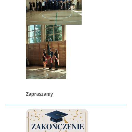
Opublikowano
Zapraszamy
w
dniu