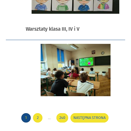
Opublikowano
Warsztaty klasa III, IV i V
w
dniu
Stronicowanie
1
2
…
240
NASTĘPNA STRONA
STRONA
STRONA
STRONA