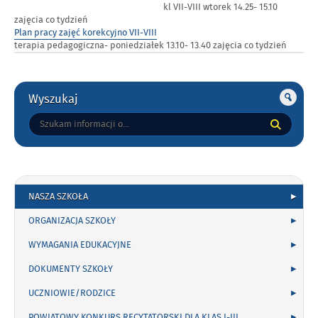
kl VII-VIII wtorek 14.25- 15.10
zajęcia co tydzień
Plan pracy zajęć korekcyjno VII-VIII
terapia pedagogiczna- poniedziałek 13.10- 13.40 zajęcia co tydzień
Gorne
Wyszukaj
Tutaj
wpisz
szukaną
frazę:
NASZA SZKOŁA
ORGANIZACJA SZKOŁY
WYMAGANIA EDUKACYJNE
DOKUMENTY SZKOŁY
UCZNIOWIE/RODZICE
POWIATOWY KONKURS RECYTATORSKI DLA KLAS I-III