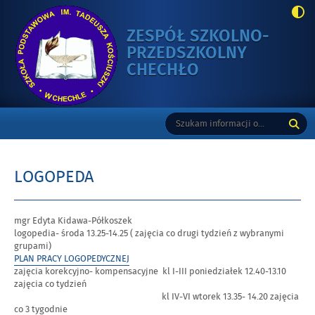
ZESPÓŁ SZKOLNO-
PRZEDSZKOLNY
-
CHECHŁO
LOGOPEDA
Gorne
Tutaj
Wyszukiwarka
wpisz
szukaną
frazę:
LOGOPEDA
mgr Edyta Kidawa-Półkoszek
logopedia- środa 13.25-14.25 ( zajęcia co drugi tydzień z wybranymi
grupami)
PLAN PRACY LOGOPEDYCZNEJ
zajęcia korekcyjno- kompensacyjne kl I-III poniedziałek 12.40-13.10
zajęcia co tydzień
kl IV-VI wtorek 13.35- 14.20 zajęcia
co 3 tygodnie