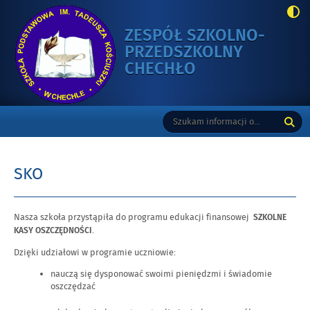
ZESPÓŁ SZKOLNO-
PRZEDSZKOLNY
-
CHECHŁO
SKO
Gorne
Tutaj
Wyszukiwarka
wpisz
szukaną
frazę:
SKO
Nasza szkoła przystąpiła do programu edukacji finansowej
SZKOLNE
.
KASY OSZCZĘDNOŚCI
Dzięki udziałowi w programie uczniowie:
nauczą się dysponować swoimi pieniędzmi i świadomie
oszczędzać