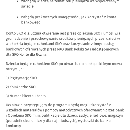
zdobędą wiedzą na temat roli pieniądza we współczesnym
świecie
nabędą praktycznych umiejętności, jak korzystać z konta
bankowego
Konto SKO dla ucznia otwierane jest przez opiekuna SKO i umożliwia
gromadzenie i przechowywanie środków pieniężnych przez dzieci w
wieku
będące członkami SKO oraz korzystanie z innych usług
6-13
bankowych oferowanych przez PKO Bank Polski SA i udostępnionych
dla
.
SKO Konto dla Ucznia
Dziecko będące członkiem SKO po otwarciu rachunku, o którym mowa
otrzymuje:
1) legitymację SKO
2) Książeczkę SKO
3) Numer klienta i hasło
Uczniowie przystępujący do programu będą mogli skorzystać z
wszelkich materiałów i pomocy metodycznych oferowanych przez bank
i Opiekuna SKO m.in. publikacje dla dzieci, audycje radiowe, magazyn
(poradnik ekonomiczny dla najmłodszych), wycieczki do banku i
konkursy.