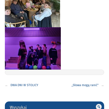
Nawigacja
DWA DNI W STOLICY
„Słowa mogą ranić”
wpisu
Gorne
Wyszukaj