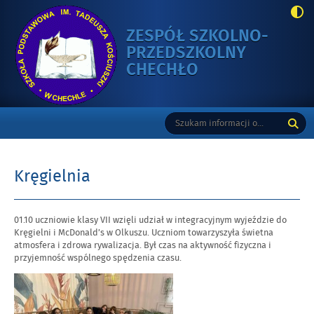
ZESPÓŁ SZKOLNO-
PRZEDSZKOLNY
-
CHECHŁO
KRĘGIELNIA
Gorne
Tutaj
Wyszukiwarka
wpisz
szukaną
frazę:
Kręgielnia
Opublikowano
01.10 uczniowie klasy VII wzięli udział w integracyjnym wyjeździe do
w
Kręgielni i McDonald’s w Olkuszu. Uczniom towarzyszyła świetna
dniu
atmosfera i zdrowa rywalizacja. Był czas na aktywność fizyczna i
przyjemność wspólnego spędzenia czasu.