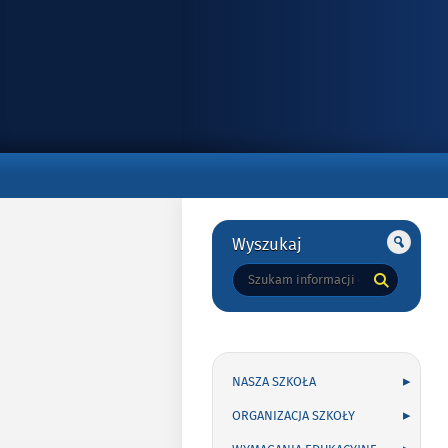
Gorne
Gorne
Wyszukaj
Tutaj
wpisz
szukaną
frazę:
NASZA SZKOŁA
ORGANIZACJA SZKOŁY