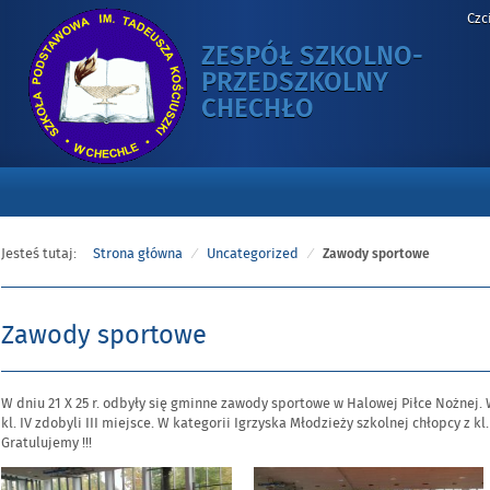
Czc
ZESPÓŁ SZKOLNO-
PRZEDSZKOLNY
-
CHECHŁO
ZAWODY
SPORTOWE
Jesteś tutaj:
Strona główna
Uncategorized
Zawody sportowe
Zawody sportowe
Opublikowano
W dniu 21 X 25 r. odbyły się gminne zawody sportowe w Halowej Piłce Nożnej. W
w
kl. IV zdobyli III miejsce. W kategorii Igrzyska Młodzieży szkolnej chłopcy z kl. V
dniu
Gratulujemy !!!