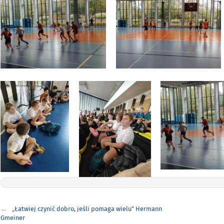
Nawigacja
„Łatwiej czynić dobro, jeśli pomaga wielu” Hermann
wpisu
Gmeiner