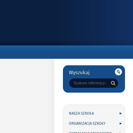
Gorne
Gorne
Wyszukaj
Tutaj
wpisz
szukaną
frazę:
NASZA SZKOŁA
ORGANIZACJA SZKOŁY