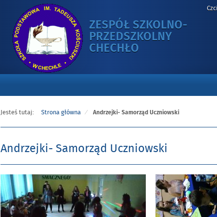
Czc
ZESPÓŁ SZKOLNO-
PRZEDSZKOLNY
-
CHECHŁO
ANDRZEJKI-
SAMORZĄD
UCZNIOWSKI
Jesteś tutaj:
Strona główna
Andrzejki- Samorząd Uczniowski
Andrzejki- Samorząd Uczniowski