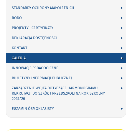
STANDARDY OCHRONY MAŁOLETNICH
RODO
PROJEKTY I CERTYFIKATY
DEKLARACJA DOSTĘPNOŚCI
KONTAKT
GALERIA
INNOWACJE PEDAGOGICZNE
BIULETYNY INFORMACJI PUBLICZNEJ
ZARZĄDZENIE WÓJTA DOTYCZĄCE HARMONOGRAMU
REKRUTACJI DO SZKÓŁ I PRZEDSZKOLI NA ROK SZKOLNY
2025/26
EGZAMIN ÓSMOKLASISTY