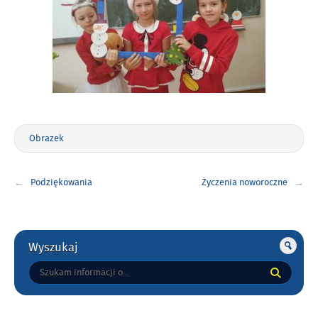
Format
Obrazek
wpisu
Nawigacja
Podziękowania
Życzenia noworoczne
wpisu
Gorne
Wyszukaj
Tutaj
wpisz
szukaną
frazę: