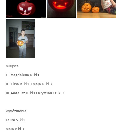
Miejsce
I Magdalena K. kl.1
II Elisa R. kl.1 i Maja K. kl.3
III Mateusz D. kl.1 i Krystian Cz. kl.3
Wyróżnienia
Laura S. kl.1
Maja P. kl.3