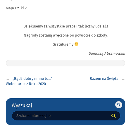
Maja Dz. kl.2
Dziękujemy za wszystkie prace i tak liczny udział:)
Nagrody zostaną wręczone po powrocie do szkoły.
Gratulujemy
Samorząd Uczniowski
Nawigacja
„Bądź dobry mimo to…” –
Razem na Święta
wpisu
Wolontariusz Roku 2020
Gorne
Wyszukaj
Tutaj
wpisz
szukaną
frazę: