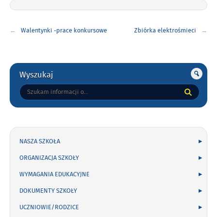
Nawigacja
Walentynki -prace konkursowe
Zbiórka elektrośmieci
wpisu
Gorne
Wyszukaj
Tutaj
wpisz
szukaną
frazę:
NASZA SZKOŁA
ORGANIZACJA SZKOŁY
WYMAGANIA EDUKACYJNE
DOKUMENTY SZKOŁY
UCZNIOWIE/RODZICE