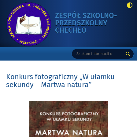
ZESPÓŁ SZKOLNO-
PRZEDSZKOLNY
-
CHECHŁO
KONKURS
FOTOGRAFICZN
Gorne
Tutaj
Wyszukiwarka
„W
wpisz
UŁAMKU
szukaną
SEKUNDY
frazę:
–
Konkurs fotograficzny „W ułamku
MARTWA
sekundy – Martwa natura”
NATURA”
Opublikowano
w
dniu