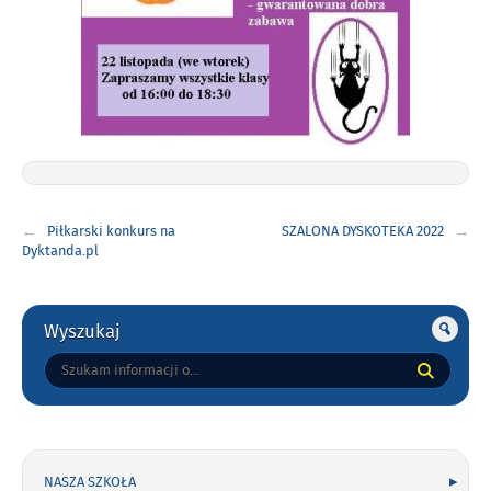
Nawigacja
Piłkarski konkurs na
SZALONA DYSKOTEKA 2022
wpisu
Dyktanda.pl
Gorne
Wyszukaj
Tutaj
wpisz
szukaną
frazę:
NASZA SZKOŁA