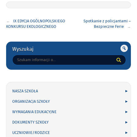
Nawigacja
IX EDYCJA OGÓLNOPOLSKIEGO
Spotkanie z policjantami –
wpisu
KONKURSU EKOLOGICZNEGO
Bezpieczne Ferie
Gorne
Wyszukaj
Tutaj
wpisz
szukaną
frazę:
NASZA SZKOŁA
ORGANIZACJA SZKOŁY
WYMAGANIA EDUKACYJNE
DOKUMENTY SZKOŁY
UCZNIOWIE/RODZICE