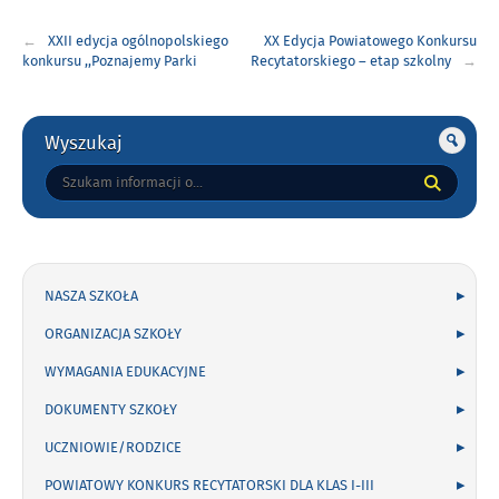
Nawigacja
XXII edycja ogólnopolskiego
XX Edycja Powiatowego Konkursu
wpisu
konkursu ,,Poznajemy Parki
Recytatorskiego – etap szkolny
Krajobrazowe Polski,,
Gorne
Wyszukaj
Tutaj
wpisz
szukaną
frazę:
NASZA SZKOŁA
ORGANIZACJA SZKOŁY
WYMAGANIA EDUKACYJNE
DOKUMENTY SZKOŁY
UCZNIOWIE/RODZICE
POWIATOWY KONKURS RECYTATORSKI DLA KLAS I-III