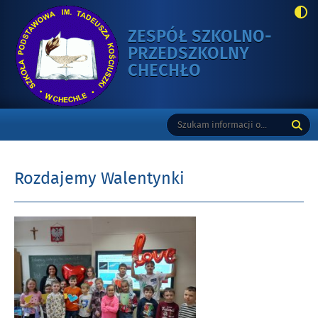
ZESPÓŁ SZKOLNO-
PRZEDSZKOLNY
-
CHECHŁO
ROZDAJEMY
WALENTYNKI
Gorne
Tutaj
Wyszukiwarka
wpisz
szukaną
frazę:
Rozdajemy Walentynki
Opublikowano
w
dniu