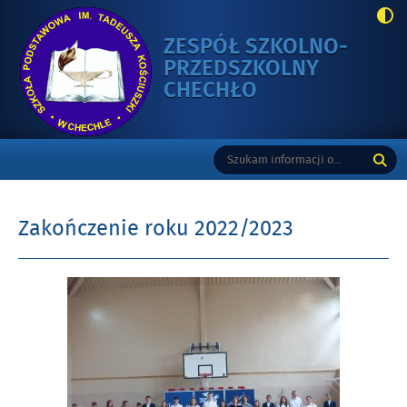
ZESPÓŁ SZKOLNO-
PRZEDSZKOLNY
-
CHECHŁO
ZAKOŃCZENIE
ROKU
Gorne
Tutaj
Wyszukiwarka
2022/2023
wpisz
szukaną
frazę:
Zakończenie roku 2022/2023
Opublikowano
w
dniu