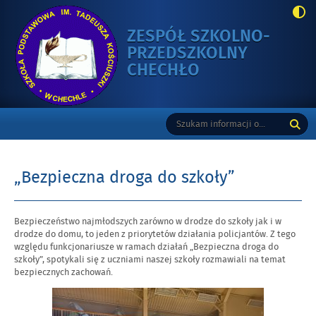
ZESPÓŁ SZKOLNO-
PRZEDSZKOLNY
-
CHECHŁO
„BEZPIECZNA
DROGA
Gorne
Tutaj
Wyszukiwarka
DO
wpisz
SZKOŁY”
szukaną
frazę:
„Bezpieczna droga do szkoły”
Opublikowano
Bezpieczeństwo najmłodszych zarówno w drodze do szkoły jak i w
w
drodze do domu, to jeden z priorytetów działania policjantów. Z tego
dniu
względu funkcjonariusze w ramach działań „Bezpieczna droga do
szkoły”, spotykali się z uczniami naszej szkoły rozmawiali na temat
bezpiecznych zachowań.