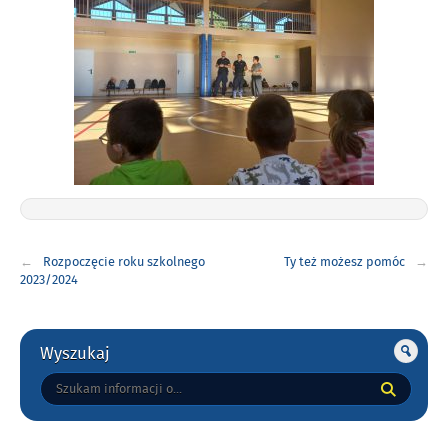
Nawigacja
Rozpoczęcie roku szkolnego
Ty też możesz pomóc
wpisu
2023/2024
Gorne
Wyszukaj
Tutaj
wpisz
szukaną
frazę: