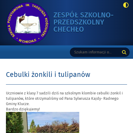
ZESPÓŁ SZKOLNO-
PRZEDSZKOLNY
-
CHECHŁO
CEBULKI
ŻONKILI
Gorne
Tutaj
Wyszukiwarka
I
wpisz
TULIPANÓW
szukaną
frazę:
Cebulki żonkili i tulipanów
Opublikowano
Uczniowie z klasy 7 sadzili dziś na szkolnym klombie cebulki żonkil i
w
tulipanów, które otrzymaliśmy od Pana Sylwiusza Kajdy- Radnego
dniu
Gminy Klucze.
Bardzo dziękujemy!